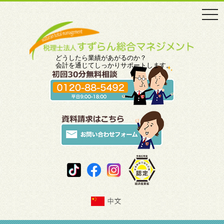
togg
navi
どうしたら業績があがるのか？
会計を通じてしっかりサポートします。