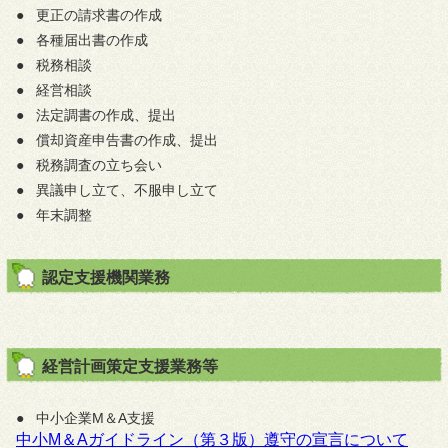
●
更正の請求書の作成
●
各種届出書の作成
●
税務相談
●
経営相談
●
法定調書の作成、提出
●
償却資産申告書の作成、提出
●
税務調査の立ち会い
●
異議申し立て、不服申し立て
●
年末調整
認定支援機関業務
経営計画策定支援業務等
●
中小企業M＆A支援
中小M＆Aガイドライン（第３版）遵守の宣言について