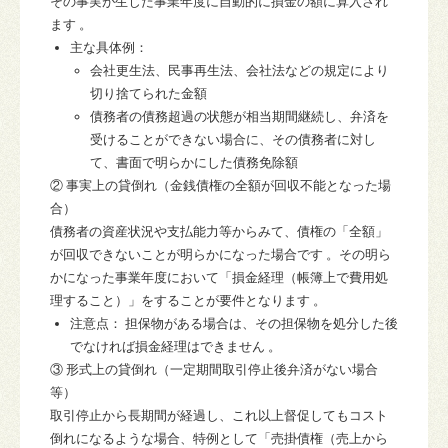
その事実が生じた事業年度
に自動的に損金の額に算入され
ます 。
主な具体例：
会社更生法、民事再生法、会社法などの規定により
切り捨てられた金額
債務者の債務超過の状態が相当期間継続し、弁済を
受けることができない場合に、その債務者に対し
て、書面で明らかにした債務免除額
②
事実上の貸倒れ（金銭債権の全額が回収不能となった場
合）
債務者の資産状況や支払能力等からみて、債権の「全額」
が回収できないことが明らかになった場合です 。
その明ら
かになった事業年度において「損金経理（帳簿上で費用処
理すること）」をすること
が要件となります 。
注意点：
担保物がある場合は、その
担保物を処分した後
でなければ損金経理はできません 。
③
形式上の貸倒れ（一定期間取引停止後弁済がない場合
等）
取引停止から長期間が経過し、これ以上督促してもコスト
倒れになるような場合、特例として「売掛債権（売上から