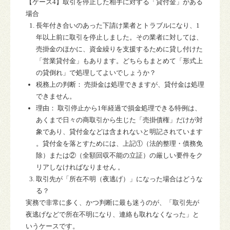
【ケース
4
】取引を停止した相手に対する「貸付金」がある
場合
長年付き合いのあった下請け業者とトラブルになり、1
年以上前に取引を停止しました。その業者に対しては、
売掛金のほかに、資金繰りを支援するために貸し付けた
「営業貸付金」もあります。どちらもまとめて「形式上
の貸倒れ」で処理してよいでしょうか？
税務上の判断：
売掛金は処理できますが、貸付金は処理
できません。
理由：
取引停止から1年経過で損金処理できる特例は、
あくまで日々の商取引から生じた「売掛債権」だけが対
象であり、貸付金などは含まれないと明記されています
。貸付金を落とすためには、上記①（法的整理・債務免
除）または②（全額回収不能の立証）の厳しい要件をク
リアしなければなりません 。
取引先が「所在不明（夜逃げ）」になった場合はどうな
る？
実務で非常に多く、かつ判断に最も迷うのが、「取引先が
夜逃げなどで所在不明になり、連絡も取れなくなった」と
いうケースです。