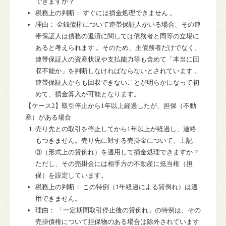
できますか？
税務上の判断：
すぐには損金処理できません 。
理由：
金銭債権について連帯保証人がいる場合、その連
帯保証人は債務の返済に関しては債務者と同等の立場に
あると考えられます 。そのため、主債務者だけでなく、
連帯保証人の資産状況や支払能力等も含めて「本当に回
収不能か」を判断しなければならない
とされています 。
連帯保証人からも回収できないことが明らかになって初
めて、損金算入が可能となります。
【ケース
2
】取引停止から
1
年以上経過したが、担保（不動
産）がある場合
売り先との取引を停止してから1年以上が経過し、連絡
もつきません。売り先に対する売掛金について、上記
③（形式上の貸倒れ）を適用して損金処理できますか？
ただし、その売掛金には相手方の不動産に抵当権（担
保）を設定しています。
税務上の判断：
この特例（
1
年経過による貸倒れ）は適
用できません。
理由：
「一定期間取引停止後の貸倒れ」の特例は、
その
売掛債権について担保物のある場合は除外
されています