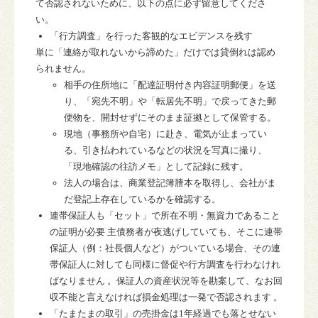
て否認されないために、以下の点に必ず留意してくださ
い。
「行方調査」を行った客観的なエビデンスを残す
単に「連絡が取れないから諦めた」だけでは貸倒れは認め
られません。
相手の住所地に「配達証明付き内容証明郵便」を送
り、「宛先不明」や「転居先不明」で戻ってきた郵
便物を、
開封せずにそのまま
証拠として保管する。
現地（事務所や自宅）に赴き、電気が止まってい
る、引き払われているなどの状況を写真に撮り、
「現地確認の往訪メモ」として記録に残す。
法人の場合は、
商業登記簿謄本
を取得し、会社がま
だ登記上存在しているかを確認する。
連帯保証人も「セット」で所在不明・無資力であること
の証明が必要
主債務者が夜逃げしていても、そこに
連帯
保証人（例：社長個人など）がついている場合、その連
帯保証人に対しても同様に督促や行方調査を行わなけれ
ばなりません
。保証人の資産状況等を勘案して、なお回
収不能と言えなければ損金処理は一発で否認されます 。
「たまたまの取引」の売掛金は
1
年経過でも落とせない