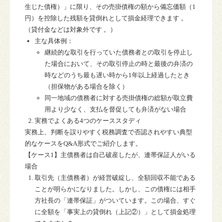
生じた債権）」に限り、その売掛債権の額から備忘価額（1
円）を控除した残額を貸倒れとして損金経理できます 。
（貸付金などは対象外です 。）
主な具体例：
継続的な取引を行っていた債務者との取引を停止し
た場合において、その取引停止の時と最後の弁済の
時などのうち
最も遅い時から
1
年以上経過
したとき
（担保物がある場合を除く）
同一地域の債務者に対する売掛債権の総額が取立費
用より少なく、支払を督促しても弁済がない場合
実務でよくある
4
つのケーススタディ
実務上、判断を誤りやすく税務調査で否認されやすい典型
的なケースをQ&A形式でご紹介します。
【ケース
1
】主債務者は自己破産したが、連帯保証人がいる
場合
取引先（主債務者）が経営破綻し、全額回収不能である
ことが明らかになりました。しかし、この債権には相手
方社長の「連帯保証」がついています。この場合、すぐ
に全額を「事実上の貸倒れ（上記②）」として損金処理