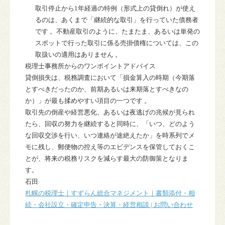
取引停止から1年経過の特例（形式上の貸倒れ）が使え
るのは、あくまで「継続的な取引」を行っていた債務者
です 。不動産取引のように、たまたま、あるいは単発の
スポットで行った取引に係る売掛債権については、この
取扱いの適用はありません 。
税理士事務所からのワンポイントアドバイス
貸倒損失は、税務調査において「損金算入の時期（今期落
とすべきだったのか、前期あるいは来期落とすべきなの
か）」が最も揉めやすい項目の一つです 。
取引先の倒産や経営悪化、あるいは夜逃げの兆候が見られ
たら、回収の努力を継続すると同時に、
「いつ、どのよう
な回収交渉を行い、いつ連絡が途絶えたか」を時系列でメ
モに残し、郵便物の控え等のエビデンスを保管しておくこ
と
が、将来の税務リスクを減らす最大の防御策となりま
す。
石田
札幌の税理士｜すずらん総合マネジメント｜書類添付・相
続・会社設立・確定申告・決算・経営相談 | お問い合わせ