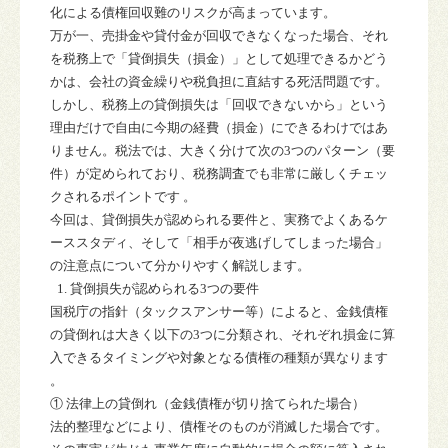
化による債権回収難のリスクが高まっています。
万が一、売掛金や貸付金が回収できなくなった場合、それ
を税務上で「貸倒損失（損金）」として処理できるかどう
かは、会社の資金繰りや税負担に直結する死活問題です。
しかし、税務上の貸倒損失は「回収できないから」という
理由だけで自由に今期の経費（損金）にできるわけではあ
りません。税法では、大きく分けて次の3つのパターン（要
件）が定められており、税務調査でも非常に厳しくチェッ
クされるポイントです 。
今回は、貸倒損失が認められる要件と、実務でよくあるケ
ーススタディ、そして「相手が夜逃げしてしまった場合」
の注意点について分かりやすく解説します。
貸倒損失が認められる
3
つの要件
国税庁の指針（タックスアンサー等）によると、金銭債権
の貸倒れは大きく以下の3つに分類され、それぞれ損金に算
入できるタイミングや対象となる債権の種類が異なります
。
①
法律上の貸倒れ（金銭債権が切り捨てられた場合）
法的整理などにより、債権そのものが消滅した場合です。