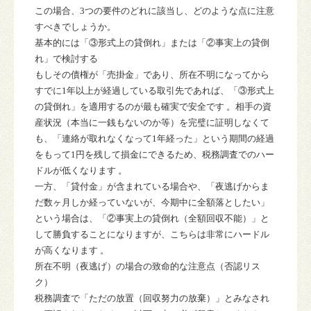
この場合、3つの要件のどれに該当し、どのような点に注意
すべきでしょうか。
基本的には「
③
形式上の貸倒れ」または「
②
事実上の貸倒
れ」で検討する
もしその債権が「売掛金」であり、所在不明になってから
すでに
1
年以上が経過
している取引先であれば、「③形式上
の貸倒れ」を適用するのが最も確実で安全です 。相手の資
産状況（本当に一銭もないのか等）を完璧に証明しなくて
も、「連絡が取れなくなって1年経った」という期間の経過
をもって1円を残して損金にできるため、税務調査でのハー
ドルが低くなります 。
一方、「貸付金」が含まれている場合や、「夜逃げからま
だ数ヶ月しか経っていないが、今期中に全額落としたい」
という場合は、「②事実上の貸倒れ（全額回収不能）」と
して勝負することになりますが、こちらは非常にハードル
が高くなります 。
所在不明（夜逃げ）の場合の致命的な注意点（否認リス
ク）
税務調査で「ただの放置（回収努力の放棄）」とみなされ