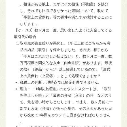
。担保がある以上、まずはその担保（不動産）を処分
し、それでも回収できなかった残額について、改めて
「事実上の貸倒れ」等の要件を満たすか検討することに
なります 。
【ケース
3
】数ヶ月に一度、思い出したように入金してくる
取引先の場合
取引先の資金繰りが悪化し、1年以上前にこちらから商
品の納品（取引）を停止しました。その後、相手から
「今月はこれだけしか払えない」と、数ヶ月に一度、数
万円程度の間欠的な入金（内金弁済）があります。最後
の取引（納品）から1年以上経過しているので、「形式
上の貸倒れ（上記③）」として処理できますか？
税務上の判断：
現時点では損金処理できません。
理由：
「1年以上経過」のカウントスタートは、「取引
を停止した時」と「最後の弁済（入金）の時」などの
う
ち、最も遅い時
からとなります 。つまり、数ヶ月前に一
部でも入金（弁済）があった場合、その入金があった日
から改めて1年間をカウントし直さなければなりません
。